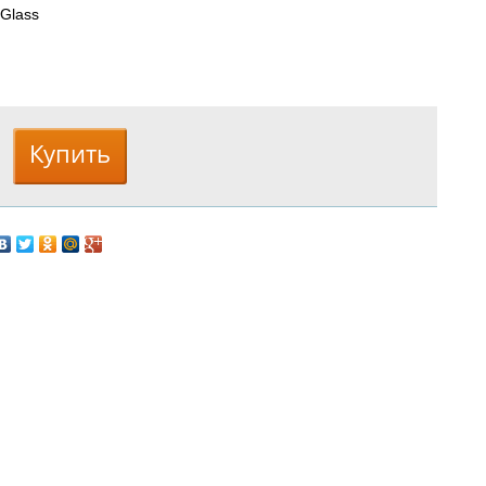
л
Glass