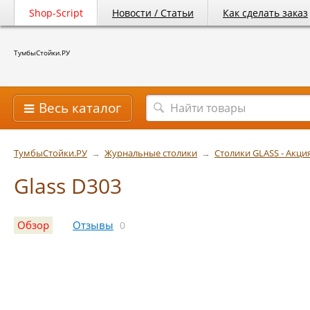
Shop-Script
Новости / Статьи
Как сделать заказ
ТумбыСтойки.РУ
Весь каталог
ТумбыСтойки.РУ
→
Журнальные столики
→
Столики GLASS - Акци
Glass D303
Обзор
Отзывы
0