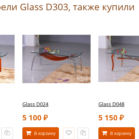
ели Glass D303, также купили
Glass D024
Glass D048
5 100
5 150
₽
₽
В корзину
В корзину