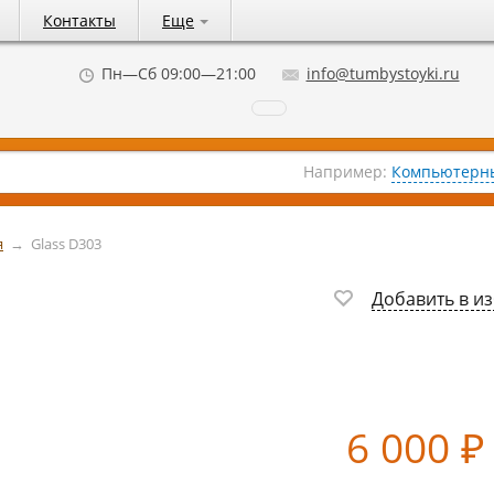
Контакты
Еще
Пн—Сб 09:00—21:00
info@tumbystoyki.ru
Например:
Компьютерны
я
→
Glass D303
Добавить в и
6 000
₽