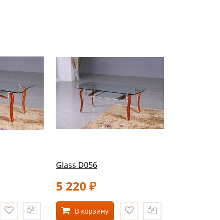
Glass D056
5 220
₽
В корзину