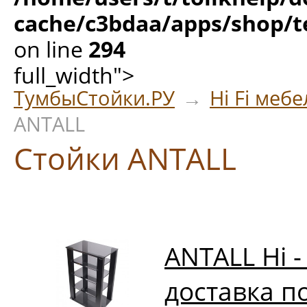
cache/c3bdaa/apps/shop/t
on line
294
full_width">
ТумбыСтойки.РУ
→
Hi Fi меб
ANTALL
Стойки ANTALL
ANTALL Hi - 
доставка п