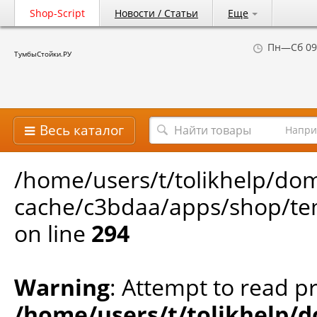
Shop-Script
Новости / Статьи
Еще
Пн—Сб 09
ТумбыСтойки.РУ
Весь каталог
Напри
/home/users/t/tolikhelp/do
cache/c3bdaa/apps/shop/tem
on line
294
Warning
: Attempt to read pr
/home/users/t/tolikhelp/