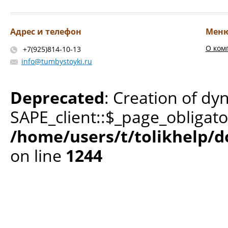
Адрес и телефон
Мен
О ком
+7(925)814-10-13
info@tumbystoyki.ru
Deprecated
: Creation of dy
SAPE_client::$_page_obligato
/home/users/t/tolikhelp/
on line
1244