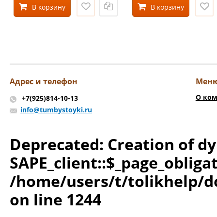
В корзину
В корзину
Адрес и телефон
Мен
О ко
+7(925)814-10-13
info@tumbystoyki.ru
Deprecated
: Creation of 
SAPE_client::$_page_obliga
/home/users/t/tolikhelp/
on line
1244