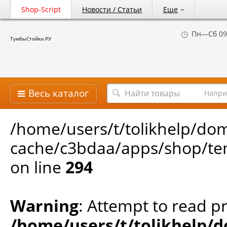
Shop-Script
Новости / Статьи
Еще
Пн—Сб 09
ТумбыСтойки.РУ
Весь каталог
Напри
/home/users/t/tolikhelp/do
cache/c3bdaa/apps/shop/tem
on line
294
Warning
: Attempt to read pr
/home/users/t/tolikhelp/