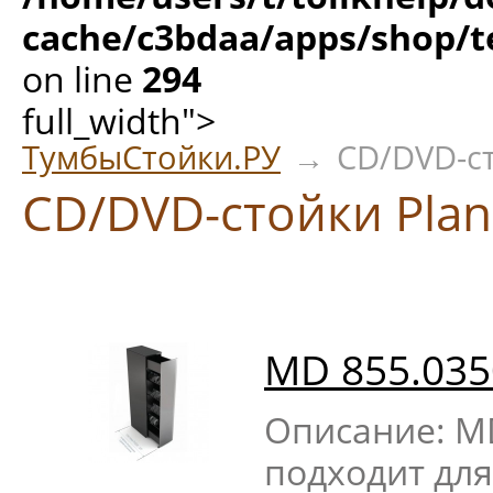
cache/c3bdaa/apps/shop/t
on line
294
full_width">
ТумбыСтойки.РУ
→
CD/DVD-ст
CD/DVD-стойки Pla
MD 855.035
Описание: MD
подходит для