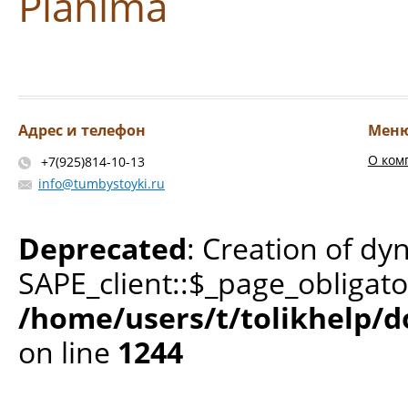
Planima
Адрес и телефон
Мен
О ком
+7(925)814-10-13
info@tumbystoyki.ru
Deprecated
: Creation of dy
SAPE_client::$_page_obligato
/home/users/t/tolikhelp/
on line
1244