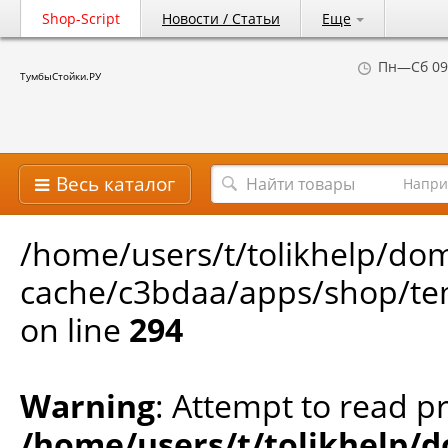
Shop-Script
Новости / Статьи
Еще
Пн—Сб 09
ТумбыСтойки.РУ
Весь каталог
Напри
/home/users/t/tolikhelp/do
cache/c3bdaa/apps/shop/tem
on line
294
Warning
: Attempt to read pr
/home/users/t/tolikhelp/