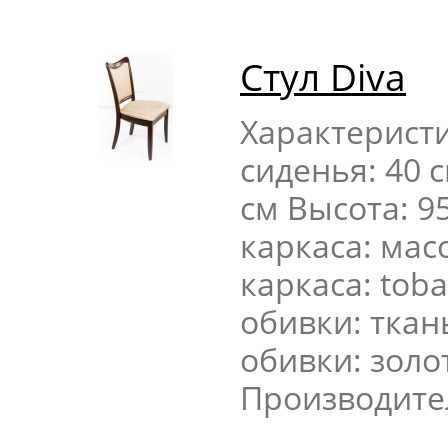
Стул Diva
Характерист
сиденья: 40 
см Высота: 9
каркаса: мас
каркаса: tob
обивки: ткан
обивки: золо
Производите