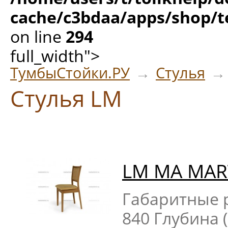
cache/c3bdaa/apps/shop/t
on line
294
full_width">
ТумбыСтойки.РУ
→
Стулья
→
Стулья LM
LM MA MAR
Габаритные р
840 Глубина 