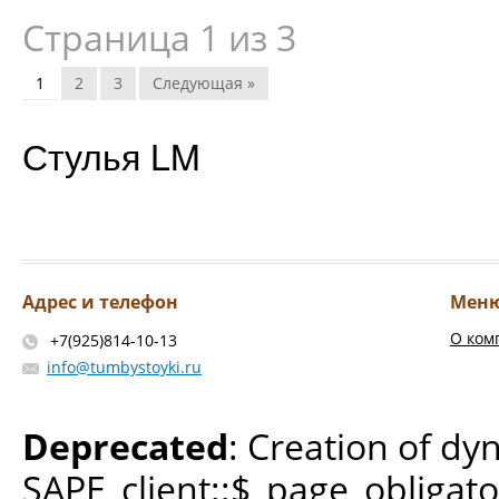
Страница 1 из 3
1
2
3
Следующая »
Стулья LM
Адрес и телефон
Мен
О ком
+7(925)814-10-13
info@tumbystoyki.ru
Deprecated
: Creation of dy
SAPE_client::$_page_obligato