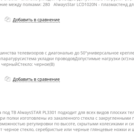
яние между полками: 280 AlwaysStar LCD1020N - плазмастенд дл
Добавить в сравнение
шинства телевизоров с диагональю до 50"универсальное креп
аппаратурусистема укладки проводовДопустимые нагрузки (кг):н
: черныйСтекло: черное(B)
Добавить в сравнение
 под ТВ AlwaysSTAR PL3301 подходит для всех видов плоских те
Три полки изготовлены из закаленного стекла с закругленными
зможностью регулировки по высоте, скрытыми колесиками и си
т черное стекло, серебристые или черные глянцевые ножки и ш