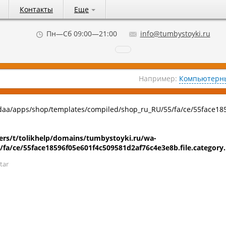
Контакты
Еще
Пн—Сб 09:00—21:00
info@tumbystoyki.ru
Например:
Компьютерны
daa/apps/shop/templates/compiled/shop_ru_RU/55/fa/ce/55face18
rs/t/tolikhelp/domains/tumbystoyki.ru/wa-
fa/ce/55face18596f05e601f4c509581d2af76c4e3e8b.file.category
tar