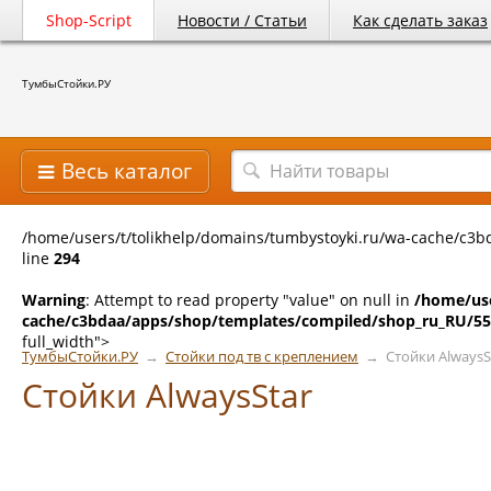
Shop-Script
Новости / Статьи
Как сделать заказ
ТумбыСтойки.РУ
Весь каталог
/home/users/t/tolikhelp/domains/tumbystoyki.ru/wa-cache/c3b
line
294
Warning
: Attempt to read property "value" on null in
/home/use
cache/c3bdaa/apps/shop/templates/compiled/shop_ru_RU/55/
full_width">
ТумбыСтойки.РУ
→
Стойки под тв с креплением
→
Стойки AlwaysS
Стойки AlwaysStar