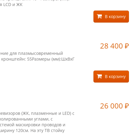
я LCD и ЖК
В корзину
28 400
₽
ление для плазмысовременный
а кронштейн: 55Размеры (мм):ШхВхГ
В корзину
26 000
₽
левизоров (ЖК, плазменные и LED) с
 полированными углами, с
стемой маскировки проводов и
ирину 120см. На эту ТВ стойку