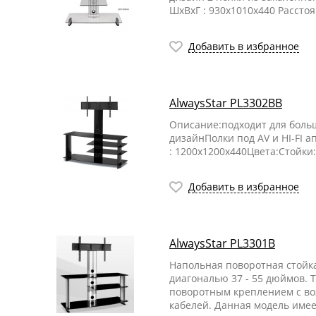
ШхВхГ : 930х1010х440 Рассто
Добавить в избранное
AlwaysStar PL3302BB
Описание:подходит для боль
дизайнПолки под AV и HI-FI 
: 1200х1200х440Цвета:Стойки
Добавить в избранное
AlwaysStar PL3301В
Напольная поворотная стойка
диагональю 37 - 55 дюймов. 
поворотным креплением с во
кабелей. Данная модель имее