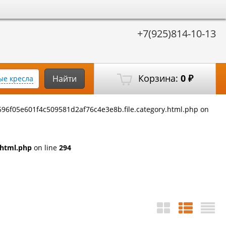
+7(925)814-10-13
Корзина:
0
Найти
е кресла
₽
596f05e601f4c509581d2af76c4e3e8b.file.category.html.php on
.html.php
on line
294