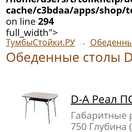
cache/c3bdaa/apps/shop/t
on line
294
full_width">
ТумбыСтойки.РУ
→
Обеденны
Обеденные столы D
D-A Реал П
Габаритные р
750 Глубина 