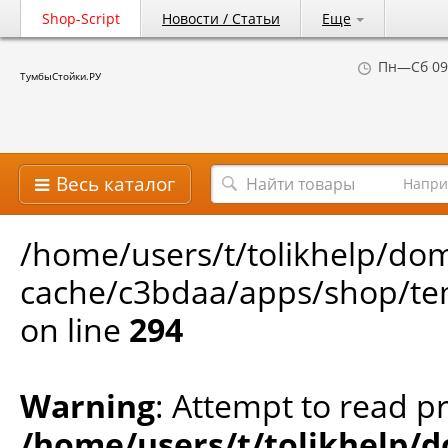
Shop-Script
Новости / Статьи
Еще
Пн—Сб 09
ТумбыСтойки.РУ
Весь каталог
Напри
/home/users/t/tolikhelp/do
cache/c3bdaa/apps/shop/tem
on line
294
Warning
: Attempt to read pr
/home/users/t/tolikhelp/