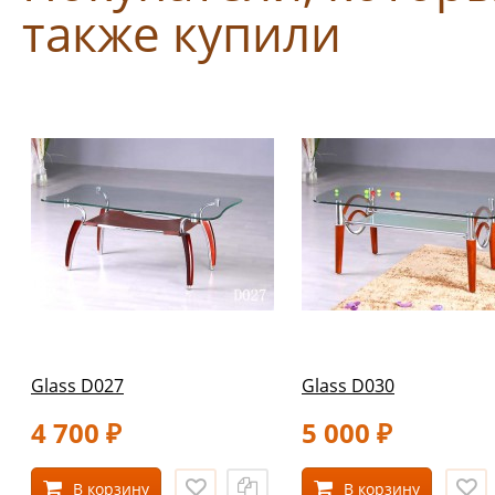
также купили
Glass D027
Glass D030
4 700
5 000
₽
₽
В корзину
В корзину