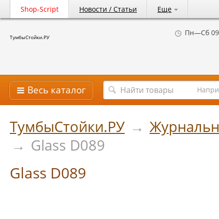
Shop-Script
Новости / Статьи
Еще
Пн—Сб 09
ТумбыСтойки.РУ
Весь каталог
Напри
ТумбыСтойки.РУ
→
Журнальн
→
Glass D089
Glass D089