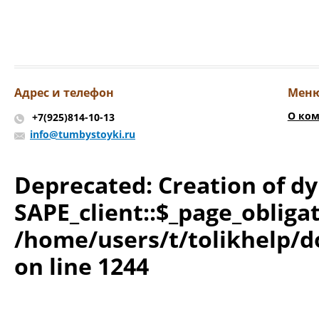
Адрес и телефон
Мен
О ко
+7(925)814-10-13
info@tumbystoyki.ru
Deprecated
: Creation of 
SAPE_client::$_page_obliga
/home/users/t/tolikhelp/
on line
1244