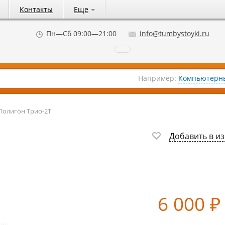
Контакты
Еще
Пн—Сб 09:00—21:00
info@tumbystoyki.ru
Например:
Компьютерны
Полигон Трио-2Т
Добавить в и
6 000
₽