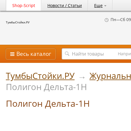
Shop-Script
Новости / Статьи
Еще
Пн—Сб 09
ТумбыСтойки.РУ
Весь каталог
Напри
ТумбыСтойки.РУ
→
Журнальн
Полигон Дельта-1Н
Полигон Дельта-1Н