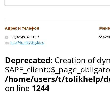
Адрес и телефон
Мен
О ком
+7(925)814-10-13
info@tumbystoyki.ru
Deprecated
: Creation of dy
SAPE_client::$_page_obligato
/home/users/t/tolikhelp/
on line
1244