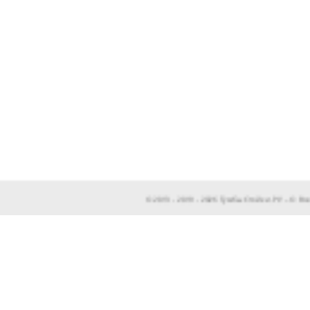
© 2013 - 2019 - 2026 ТумбыСтойки.РУ – © 