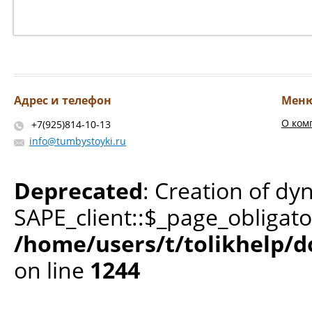
Адрес и телефон
Мен
О ком
+7(925)814-10-13
info@tumbystoyki.ru
Deprecated
: Creation of dy
SAPE_client::$_page_obligato
/home/users/t/tolikhelp/
on line
1244