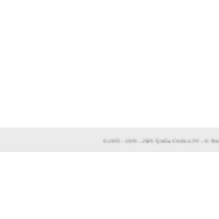
© 2013 - 2019 - 2026 ТумбыСтойки.РУ – © 