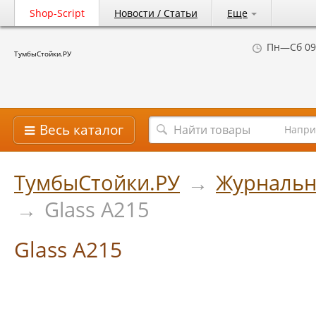
Shop-Script
Новости / Статьи
Еще
Пн—Сб 09
ТумбыСтойки.РУ
Весь каталог
Напри
ТумбыСтойки.РУ
→
Журнальн
→
Glass A215
Glass A215