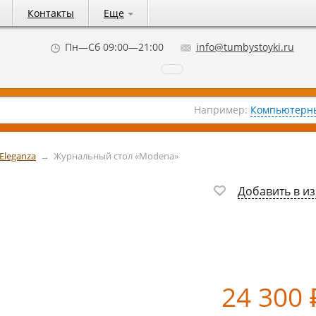
Контакты
Еще
Пн—Сб 09:00—21:00
info@tumbystoyki.ru
Например:
Компьютерны
Eleganza
→
Журнальный стол «Modena»
Добавить в и
24 300