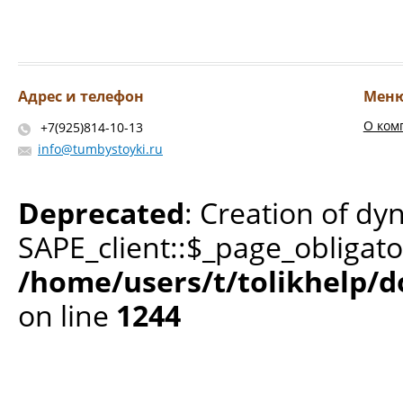
Адрес и телефон
Мен
О ком
+7(925)814-10-13
info@tumbystoyki.ru
Deprecated
: Creation of dy
SAPE_client::$_page_obligato
/home/users/t/tolikhelp/
on line
1244