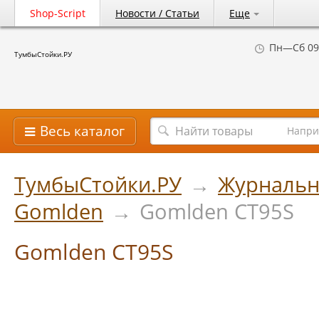
Shop-Script
Новости / Статьи
Еще
Пн—Сб 09
ТумбыСтойки.РУ
Весь каталог
Напри
ТумбыСтойки.РУ
→
Журнальн
Gomlden
→
Gomlden СТ95S
Gomlden СТ95S