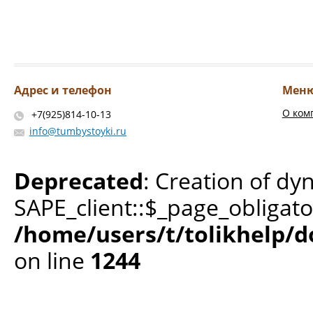
Адрес и телефон
Мен
О ком
+7(925)814-10-13
info@tumbystoyki.ru
Deprecated
: Creation of dy
SAPE_client::$_page_obligato
/home/users/t/tolikhelp/
on line
1244