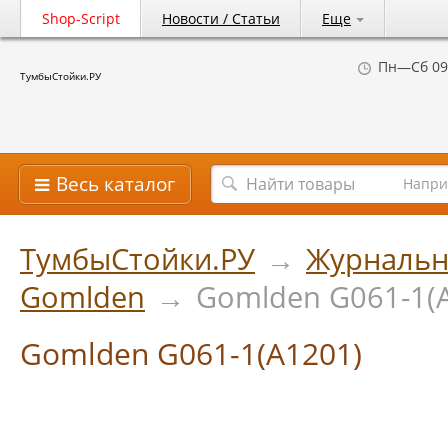
Shop-Script
Новости / Статьи
Еще
Пн—Сб 09
ТумбыСтойки.РУ
Весь каталог
Напри
ТумбыСтойки.РУ
→
Журнальн
Gomlden
→
Gomlden G061-1(
Gomlden G061-1(А1201)