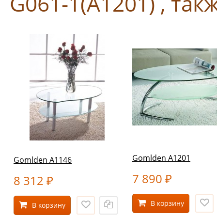
G061-1(А1201) , так
Gomlden A1201
Gomlden A1146
7 890
8 312
₽
₽
В корзину
В корзину