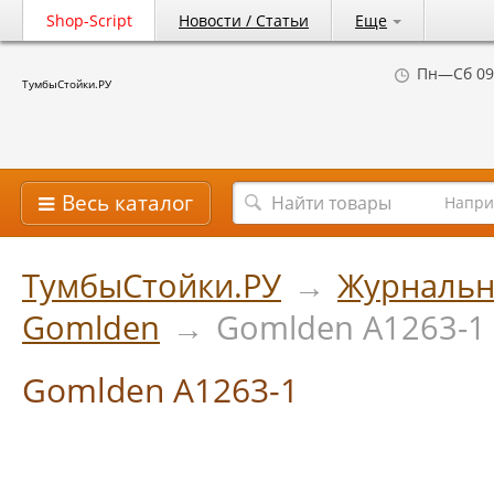
Shop-Script
Новости / Статьи
Еще
Пн—Сб 09
ТумбыСтойки.РУ
Весь каталог
Напри
ТумбыСтойки.РУ
→
Журнальн
Gomlden
→
Gomlden A1263-1
Gomlden A1263-1