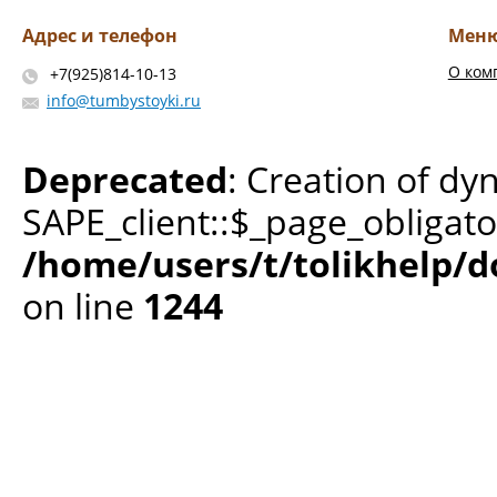
Адрес и телефон
Мен
О ком
+7(925)814-10-13
info@tumbystoyki.ru
Deprecated
: Creation of dy
SAPE_client::$_page_obligato
/home/users/t/tolikhelp/
on line
1244