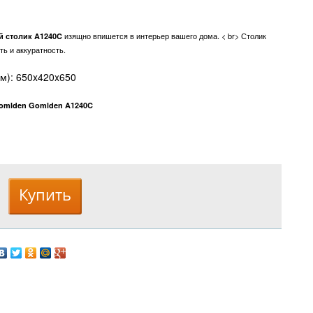
изящно впишется в интерьер вашего дома. < br> Столик
й столик A1240C
ть и аккуратность.
м): 650x420x650
omlden Gomlden A1240C