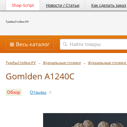
Shop-Script
Новости / Статьи
Как сделать заказ
ТумбыСтойки.РУ
Весь каталог
ТумбыСтойки.РУ
→
Журнальные столики
→
Журнальные столики
Gomlden A1240C
Обзор
Отзывы
0