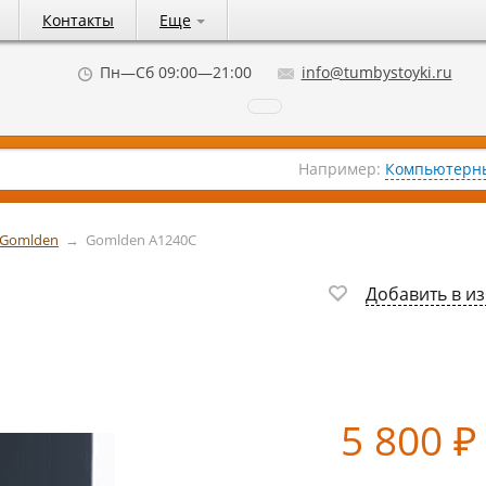
Контакты
Еще
Пн—Сб 09:00—21:00
info@tumbystoyki.ru
Например:
Компьютерны
 Gomlden
→
Gomlden A1240C
Добавить в и
5 800
₽