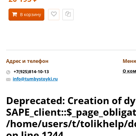
В корзину
Адрес и телефон
Мен
О ко
+7(925)814-10-13
info@tumbystoyki.ru
Deprecated
: Creation of 
SAPE_client::$_page_obliga
/home/users/t/tolikhelp/
on line
1244