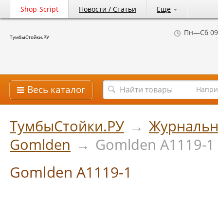
Shop-Script
Новости / Статьи
Еще
Пн—Сб 09
ТумбыСтойки.РУ
Весь каталог
Напри
ТумбыСтойки.РУ
→
Журнальн
Gomlden
→
Gomlden A1119-1
Gomlden A1119-1