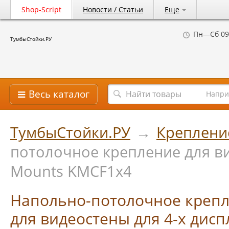
Shop-Script
Новости / Статьи
Еще
Пн—Сб 09
ТумбыСтойки.РУ
Весь каталог
Напри
ТумбыСтойки.РУ
→
Креплени
потолочное крепление для ви
Mounts KMCF1х4
Напольно-потолочное креп
для видеостены для 4-х дисп