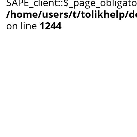
SAPE_client::$_page_obligato
/home/users/t/tolikhelp/
on line
1244