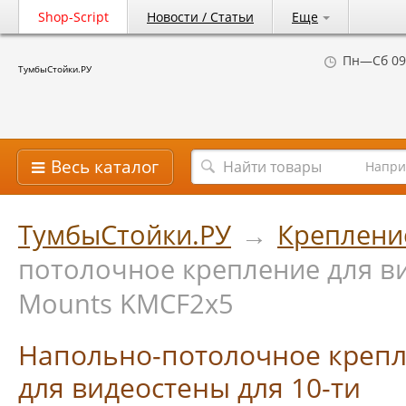
Shop-Script
Новости / Статьи
Еще
Пн—Сб 09
ТумбыСтойки.РУ
Весь каталог
Напри
ТумбыСтойки.РУ
→
Креплени
потолочное крепление для ви
Mounts KMCF2х5
Напольно-потолочное креп
для видеостены для 10-ти