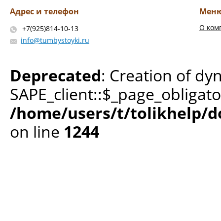
Адрес и телефон
Мен
О ком
+7(925)814-10-13
info@tumbystoyki.ru
Deprecated
: Creation of dy
SAPE_client::$_page_obligato
/home/users/t/tolikhelp/
on line
1244