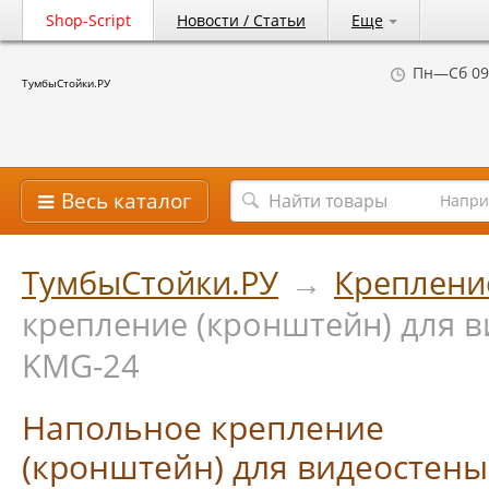
Shop-Script
Новости / Статьи
Еще
Пн—Сб 09
ТумбыСтойки.РУ
Весь каталог
Напри
ТумбыСтойки.РУ
→
Креплени
крепление (кронштейн) для в
KMG-24
Напольное крепление
(кронштейн) для видеостены