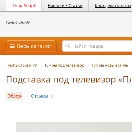
Shop-Script
Новости / Статьи
Как сделать заказ
ТумбыСтойки.РУ
Весь каталог
ТумбыСтойки.РУ
→
Тумбы под телевизор
→
Тумбы новый стиль
Подставка под телевизор «П
Обзор
Отзывы
0