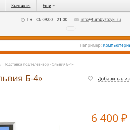
Контакты
Еще
Пн—Сб 09:00—21:00
info@tumbystoyki.ru
Например:
Компьютерны
→
Подставка под телевизор «Ольвия Б-4»
львия Б-4»
Добавить в и
6 400
₽