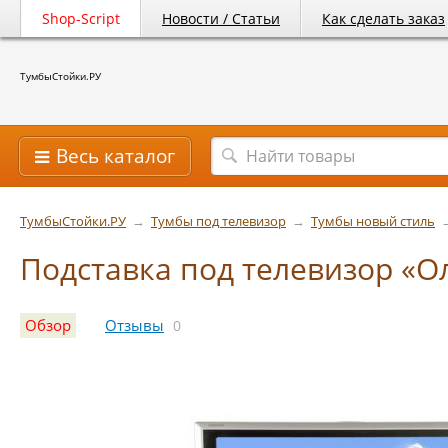
Shop-Script
Новости / Статьи
Как сделать заказ
ТумбыСтойки.РУ
Весь каталог
ТумбыСтойки.РУ
→
Тумбы под телевизор
→
Тумбы новый стиль
Подставка под телевизор «О
Обзор
Отзывы
0