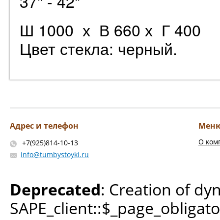
37" - 42"
Ш 1000 х В 660 х Г 40
Цвет стекла: черный.
Адрес и телефон
Мен
О ком
+7(925)814-10-13
info@tumbystoyki.ru
Deprecated
: Creation of dy
SAPE_client::$_page_obligato