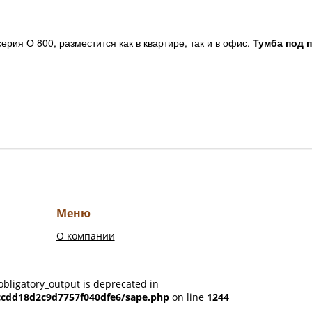
ерия О 800, разместится как в квартире, так и в офис.
Тумба под 
Меню
О компании
obligatory_output is deprecated in
ccdd18d2c9d7757f040dfe6/sape.php
on line
1244