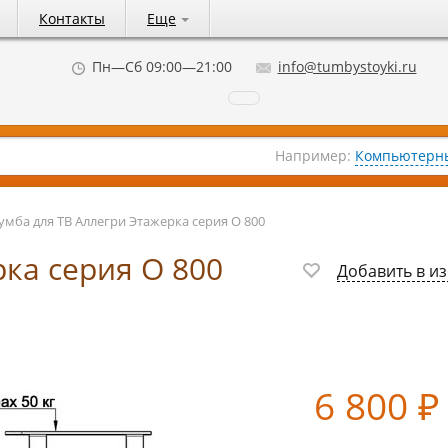
Контакты
Еще
Пн—Сб 09:00—21:00
info@tumbystoyki.ru
Например:
Компьютерны
умба для ТВ Аллегри Этажерка серия О 800
рка серия О 800
Добавить в и
6 800
₽