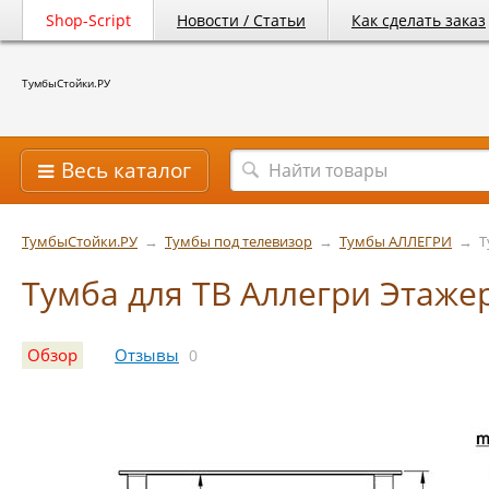
Shop-Script
Новости / Статьи
Как сделать заказ
ТумбыСтойки.РУ
Весь каталог
ТумбыСтойки.РУ
→
Тумбы под телевизор
→
Тумбы AЛЛЕГРИ
→
Т
Тумба для ТВ Аллегри Этаже
Обзор
Отзывы
0