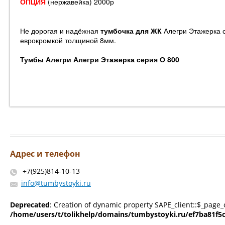
ОПЦИЯ
(нержавейка) 2000р
Не дорогая и надёжная
тумбочка для ЖК
Алегри Этажерка с
еврокромкой толщиной 8мм.
Тумбы Алегри Алегри Этажерка серия О 800
Адрес и телефон
+7(925)814-10-13
info@tumbystoyki.ru
Deprecated
: Creation of dynamic property SAPE_client::$_page_
/home/users/t/tolikhelp/domains/tumbystoyki.ru/ef7ba81f5