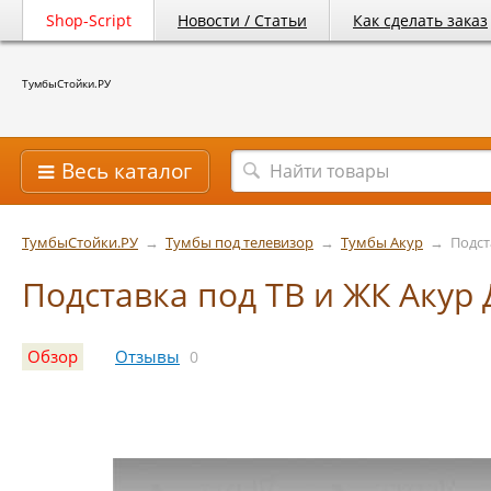
Shop-Script
Новости / Статьи
Как сделать заказ
ТумбыСтойки.РУ
Весь каталог
ТумбыСтойки.РУ
→
Тумбы под телевизор
→
Тумбы Акур
→
Подст
Подставка под ТВ и ЖК Акур
Обзор
Отзывы
0