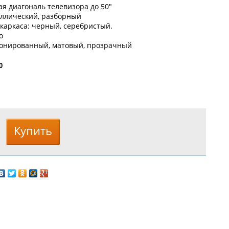
я диагональ телевизора до 50"
аллический, разборный
каркаса: черный, серебристый.
о
 тонированный, матовый, прозрачный
0