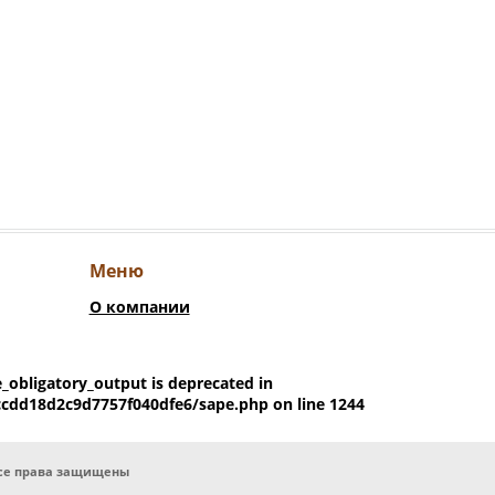
Меню
О компании
e_obligatory_output is deprecated in
ccdd18d2c9d7757f040dfe6/sape.php
on line
1244
© Все права защищены