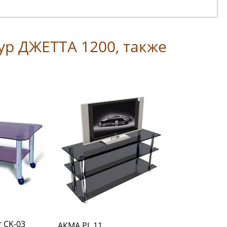
ур ДЖЕТТА 1200, также
г СK-03
АКМА PL 11