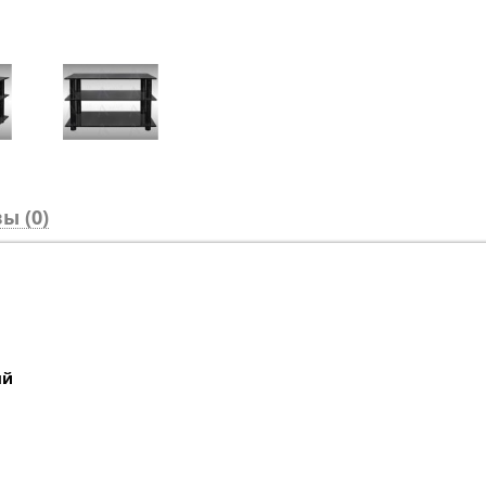
ы (0)
ый