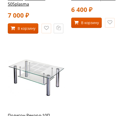
505plasma
6 400
₽
7 000
₽
В корзину
В корзину
Полигон Рекорд-10П