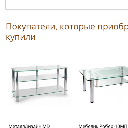
Покупатели, которые приобр
купили
МеталлДизайн MD
Мебелик Робер-10МП