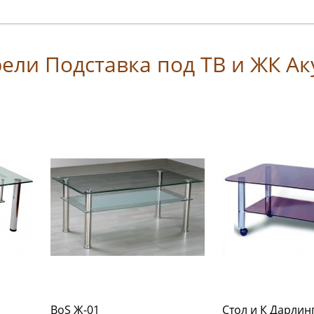
ели Подставка под ТВ и ЖК Ак
BoS Ж-01
Стол и К Дарлин