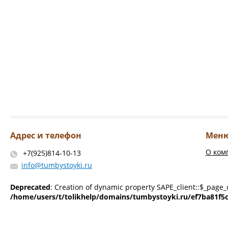
Адрес и телефон
Мен
О ком
+7(925)814-10-13
info@tumbystoyki.ru
Deprecated
: Creation of dynamic property SAPE_client::$_page_
/home/users/t/tolikhelp/domains/tumbystoyki.ru/ef7ba81f5