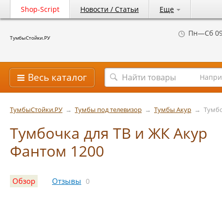
Shop-Script
Новости / Статьи
Еще
Пн—Сб 09
ТумбыСтойки.РУ
Весь каталог
Напри
ТумбыСтойки.РУ
→
Тумбы под телевизор
→
Тумбы Акур
→
Тумбо
Тумбочка для ТВ и ЖК Акур
Фантом 1200
Обзор
Отзывы
0