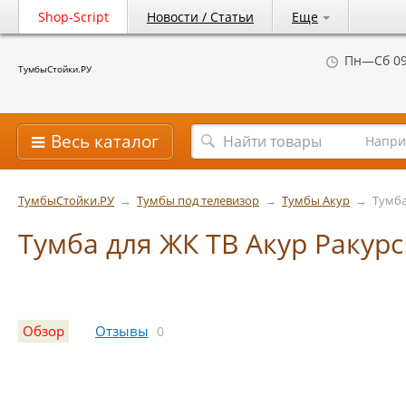
Shop-Script
Новости / Статьи
Еще
Пн—Сб 09
ТумбыСтойки.РУ
Весь каталог
Напри
ТумбыСтойки.РУ
→
Тумбы под телевизор
→
Тумбы Акур
→
Тумба
Тумба для ЖК ТВ Акур Ракурс
Обзор
Отзывы
0