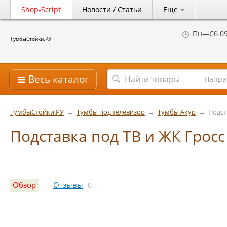
Shop-Script
Новости / Статьи
Еще
Пн—Сб 09
ТумбыСтойки.РУ
Весь каталог
Напри
ТумбыСтойки.РУ
→
Тумбы под телевизор
→
Тумбы Акур
→
Подст
Подставка под ТВ и ЖК Гросс
Обзор
Отзывы
0