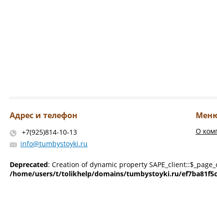
Адрес и телефон
Мен
О ком
+7(925)814-10-13
info@tumbystoyki.ru
Deprecated
: Creation of dynamic property SAPE_client::$_page_
/home/users/t/tolikhelp/domains/tumbystoyki.ru/ef7ba81f5