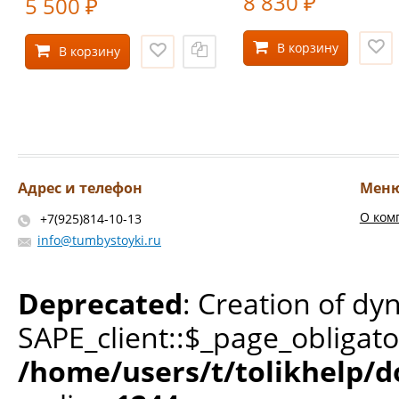
8 830
5 500
₽
₽
В корзину
В корзину
Адрес и телефон
Мен
О ком
+7(925)814-10-13
info@tumbystoyki.ru
Deprecated
: Creation of dy
SAPE_client::$_page_obligato
/home/users/t/tolikhelp/