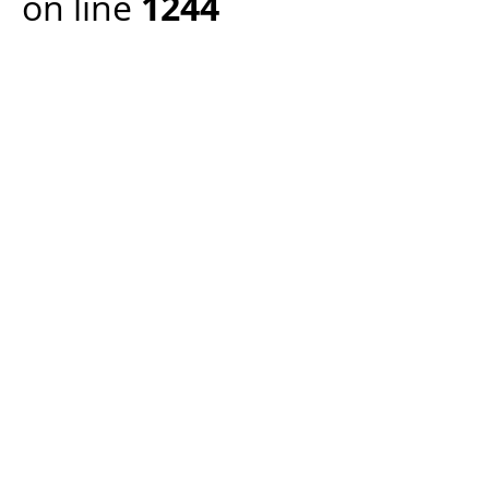
on line
1244