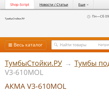
Shop-Script
Новости / Статьи
Еще
Пн—Сб 09
ТумбыСтойки.РУ
Весь каталог
Напри
ТумбыСтойки.РУ
→
Тумбы по
V3-610MOL
АКМА V3-610MOL