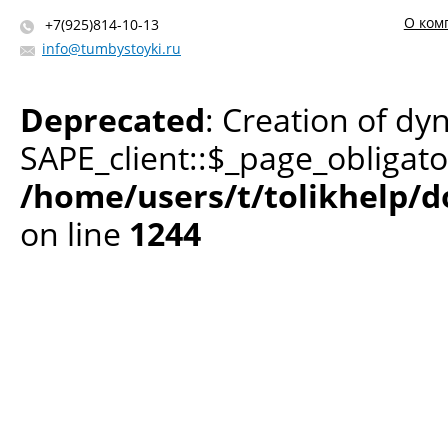
О ком
+7(925)814-10-13
info@tumbystoyki.ru
Deprecated
: Creation of dy
SAPE_client::$_page_obligato
/home/users/t/tolikhelp/
on line
1244