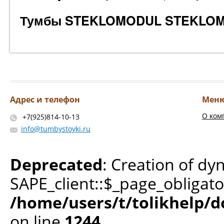
Тумбы STEKLOMODUL STEKLOMO
Адрес и телефон
Мен
О ком
+7(925)814-10-13
info@tumbystoyki.ru
Deprecated
: Creation of dy
SAPE_client::$_page_obligato
/home/users/t/tolikhelp/
on line
1244