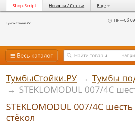
Shop-Script
Новости / Статьи
Еще
Пн—Сб 09
ТумбыСтойки.РУ
Весь каталог
Напри
ТумбыСтойки.РУ
→
Тумбы по
→
STEKLOMODUL 007/4С шест
STEKLOMODUL 007/4С шесть
стёкол