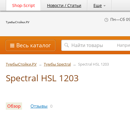
Shop-Script
Новости / Статьи
Еще
Пн—Сб 09
ТумбыСтойки.РУ
Весь каталог
Напри
ТумбыСтойки.РУ
→
Тумбы Spectral
→
Spectral HSL 1203
Spectral HSL 1203
Обзор
Отзывы
0