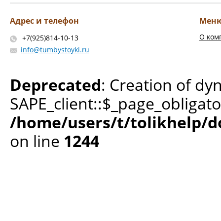
Адрес и телефон
Мен
О ком
+7(925)814-10-13
info@tumbystoyki.ru
Deprecated
: Creation of dy
SAPE_client::$_page_obligato
/home/users/t/tolikhelp/
on line
1244