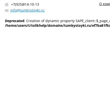
О ком
+7(925)814-10-13
info@tumbystoyki.ru
Deprecated
: Creation of dynamic property SAPE_client::$_page_
/home/users/t/tolikhelp/domains/tumbystoyki.ru/ef7ba81f5