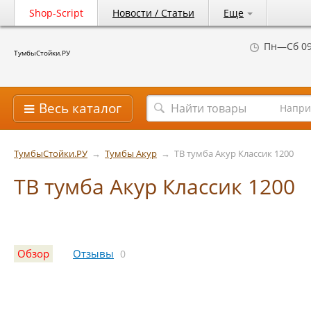
Shop-Script
Новости / Статьи
Еще
Пн—Сб 09
ТумбыСтойки.РУ
Весь каталог
Напри
ТумбыСтойки.РУ
→
Тумбы Акур
→
ТВ тумба Акур Классик 1200
ТВ тумба Акур Классик 1200
Обзор
Отзывы
0