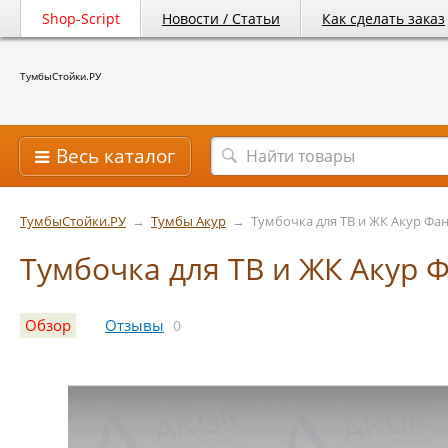
Shop-Script
Новости / Статьи
Как сделать заказ
ТумбыСтойки.РУ
Весь каталог
ТумбыСтойки.РУ
→
Тумбы Акур
→
Тумбочка для ТВ и ЖК Акур Фа
Тумбочка для ТВ и ЖК Акур 
Обзор
Отзывы
0