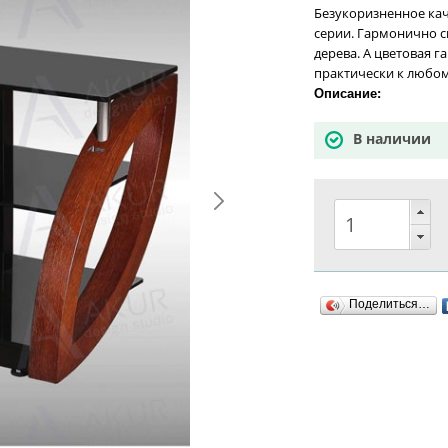
Безукоризненное кач
серии. Гармонично с
дерева. А цветовая г
практически к любом
Описание:
В наличии
Поделиться…