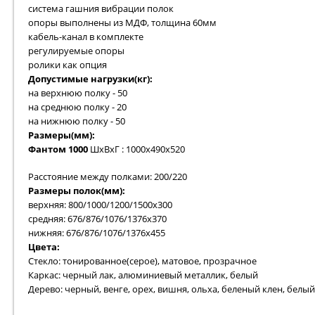
система гашния вибрации полок
опоры выполнены из МДФ, толщина 60мм
кабель-канал в комплекте
регулируемые опоры
ролики как опция
Допустимые нагрузки(кг):
на верхнюю полку - 50
на среднюю полку - 20
на нижнюю полку - 50
Размеры(мм):
Фантом 1000
ШхВхГ : 1000х490х520
Расстояние между полками: 200/220
Размеры полок(мм):
верхняя: 800/1000/1200/1500х300
средняя: 676/876/1076/1376х370
нижняя: 676/876/1076/1376х455
Цвета:
Стекло: тонированное(серое), матовое, прозрачное
Каркас: черный лак, алюминиевый металлик, белый
Дерево: черный, венге, орех, вишня, ольха, беленый клен, белый