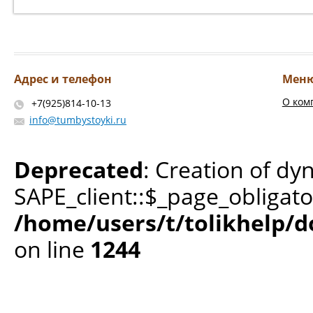
Адрес и телефон
Мен
О ком
+7(925)814-10-13
info@tumbystoyki.ru
Deprecated
: Creation of dy
SAPE_client::$_page_obligato
/home/users/t/tolikhelp/
on line
1244