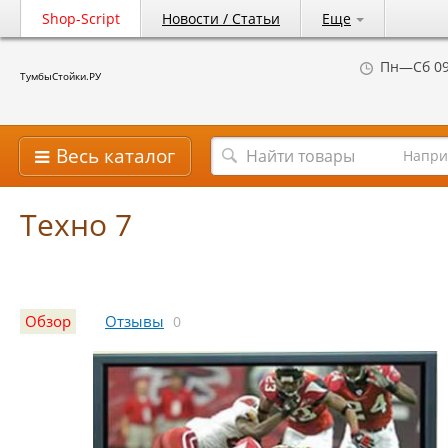
Shop-Script
Новости / Статьи
Еще
Пн—Сб 09
ТумбыСтойки.РУ
Весь каталог
Напри
Техно 7
Обзор
Отзывы
0