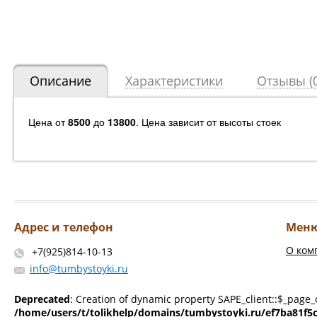
Описание
Характеристики
Отзывы (0
Цена от
8500
до
13800
. Цена зависит от высоты стоек
Адрес и телефон
Мен
О ком
+7(925)814-10-13
info@tumbystoyki.ru
Deprecated
: Creation of dynamic property SAPE_client::$_page_
/home/users/t/tolikhelp/domains/tumbystoyki.ru/ef7ba81f5