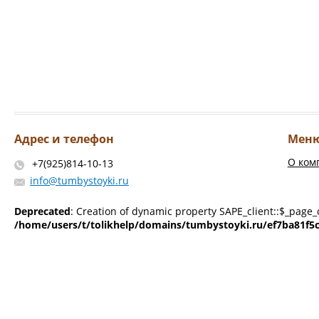
Адрес и телефон
Мен
О ком
+7(925)814-10-13
info@tumbystoyki.ru
Deprecated
: Creation of dynamic property SAPE_client::$_page_
/home/users/t/tolikhelp/domains/tumbystoyki.ru/ef7ba81f5