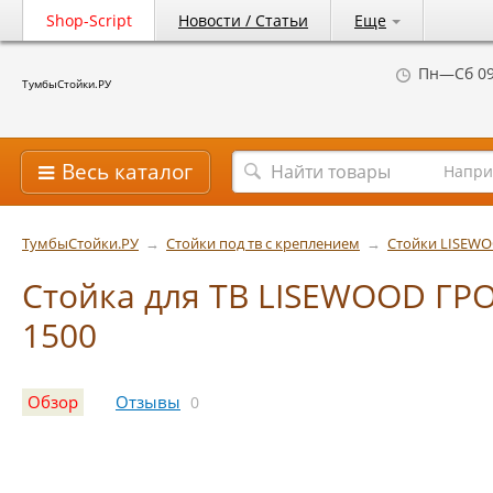
Shop-Script
Новости / Статьи
Еще
Пн—Сб 09
ТумбыСтойки.РУ
Весь каталог
Напри
ТумбыСтойки.РУ
→
Стойки под тв с креплением
→
Стойки LISEW
Стойка для ТВ LISEWOOD ГР
1500
Обзор
Отзывы
0