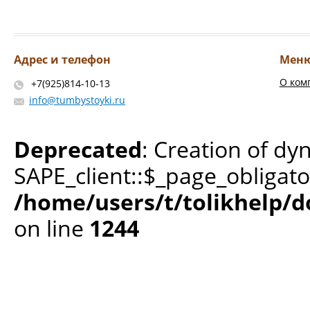
Адрес и телефон
Мен
О ком
+7(925)814-10-13
info@tumbystoyki.ru
Deprecated
: Creation of dy
SAPE_client::$_page_obligato
/home/users/t/tolikhelp/
on line
1244