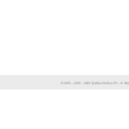
© 2013 - 2019 - 2026 ТумбыСтойки.РУ – © 