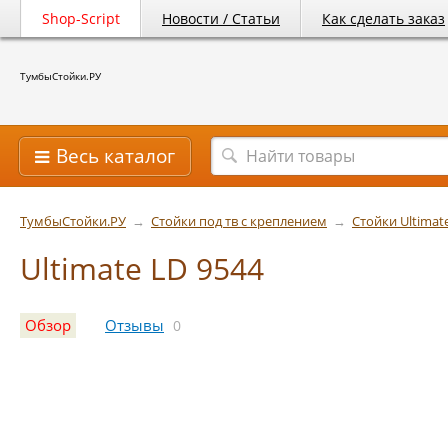
Shop-Script
Новости / Статьи
Как сделать заказ
ТумбыСтойки.РУ
Весь каталог
ТумбыСтойки.РУ
→
Стойки под тв с креплением
→
Стойки Ultimat
Ultimate LD 9544
Обзор
Отзывы
0