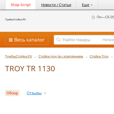
Shop-Script
Новости / Статьи
Еще
Пн—Сб 09
ТумбыСтойки.РУ
Весь каталог
Напри
ТумбыСтойки.РУ
→
Стойки под тв с креплением
→
Стойки Troy
→
TROY TR 1130
Обзор
Отзывы
0