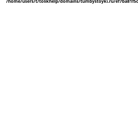
/home/users/t/tolikhelp/domains/tumbystoyki.ru/ef7ba81f5