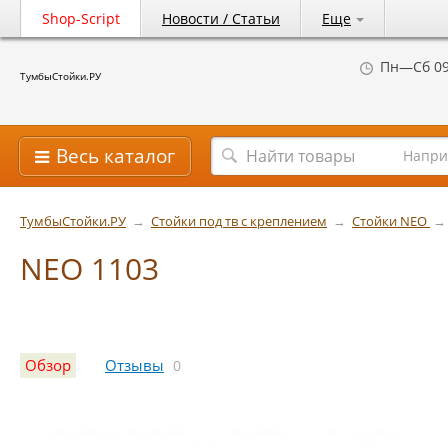
Shop-Script
Новости / Статьи
Еще
Пн—Сб 09
ТумбыСтойки.РУ
Весь каталог
Напри
ТумбыСтойки.РУ
→
Стойки под тв с креплением
→
Стойки NEO
→
NEO 1103
Обзор
Отзывы
0