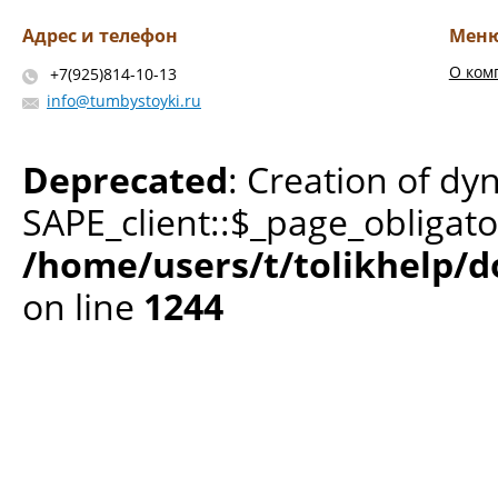
Адрес и телефон
Мен
О ком
+7(925)814-10-13
info@tumbystoyki.ru
Deprecated
: Creation of dy
SAPE_client::$_page_obligato
/home/users/t/tolikhelp/
on line
1244