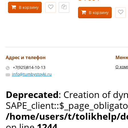
В корзину
В корзину
Адрес и телефон
Мен
О ком
+7(925)814-10-13
info@tumbystoyki.ru
Deprecated
: Creation of dy
SAPE_client::$_page_obligato
/home/users/t/tolikhelp/
on line
1244