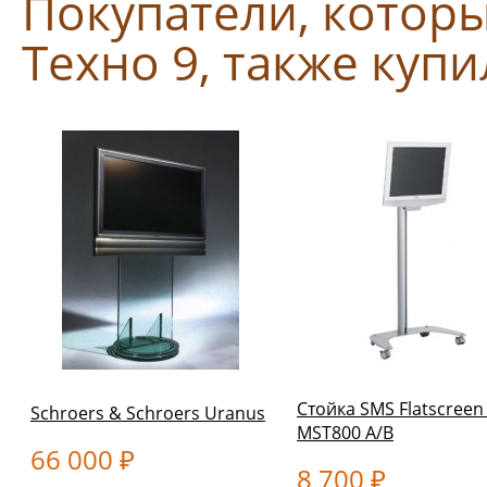
Покупатели, котор
Техно 9, также куп
Стойка SMS Flatscreen
Schroers & Schroers Uranus
MST800 A/B
66 000
₽
8 700
₽