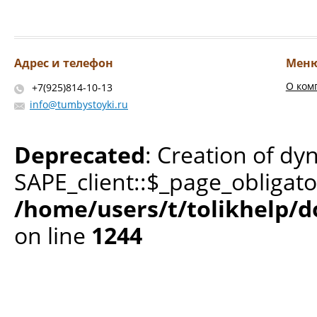
Адрес и телефон
Мен
О ком
+7(925)814-10-13
info@tumbystoyki.ru
Deprecated
: Creation of dy
SAPE_client::$_page_obligato
/home/users/t/tolikhelp/
on line
1244