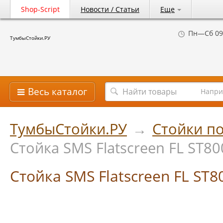
Shop-Script
Новости / Статьи
Еще
Пн—Сб 09
ТумбыСтойки.РУ
Весь каталог
Напри
ТумбыСтойки.РУ
→
Стойки по
Стойка SMS Flatscreen FL ST80
Стойка SMS Flatscreen FL ST8