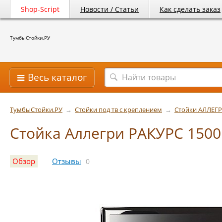
Shop-Script
Новости / Статьи
Как сделать заказ
ТумбыСтойки.РУ
Весь каталог
ТумбыСтойки.РУ
→
Стойки под тв с креплением
→
Стойки AЛЛЕГ
Стойка Аллегри РАКУРС 1500
Обзор
Отзывы
0