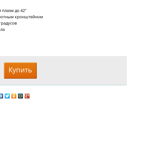
 плазм до 42"
оротным кронштейном
 градусов
кла