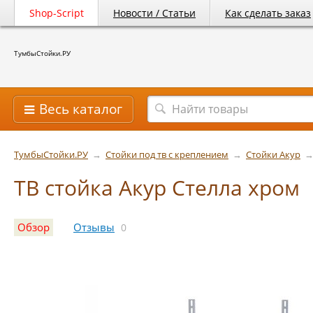
Shop-Script
Новости / Статьи
Как сделать заказ
ТумбыСтойки.РУ
Весь каталог
ТумбыСтойки.РУ
→
Стойки под тв с креплением
→
Стойки Акур
ТВ стойка Акур Стелла хром
Обзор
Отзывы
0