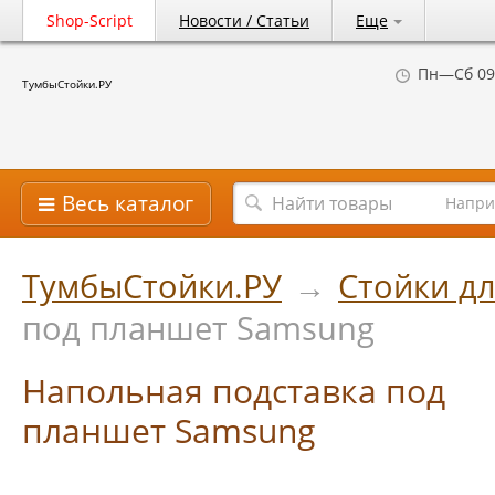
Shop-Script
Новости / Статьи
Еще
Пн—Сб 09
ТумбыСтойки.РУ
Весь каталог
Напри
ТумбыСтойки.РУ
→
Стойки д
под планшет Samsung
Напольная подставка под
планшет Samsung