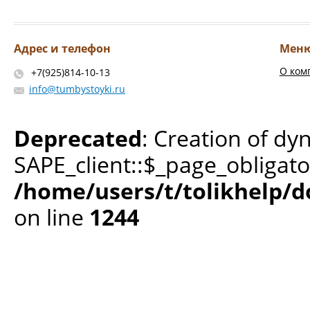
Адрес и телефон
Мен
О ком
+7(925)814-10-13
info@tumbystoyki.ru
Deprecated
: Creation of dy
SAPE_client::$_page_obligato
/home/users/t/tolikhelp/
on line
1244