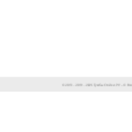
© 2013 - 2019 - 2026 ТумбыСтойки.РУ – © 